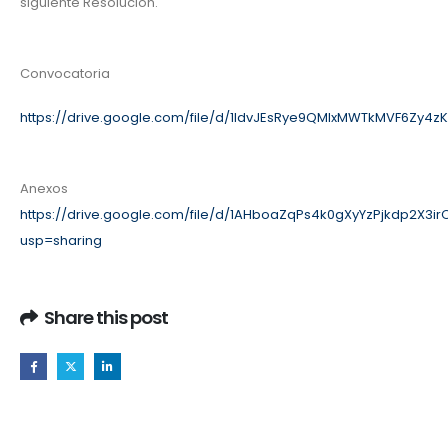
siguiente Resolución.
Convocatoria
https://drive.google.com/file/d/1IdvJEsRye9QMIxMWTkMVF6Zy4z
Anexos
https://drive.google.com/file/d/1AHboaZqPs4k0gXyYzPjkdp2X3i
usp=sharing
Share this post